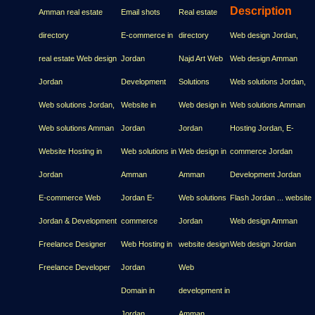
Description
Amman real estate
Email shots
Real estate
directory
E-commerce in
directory
Web design Jordan,
real estate Web design
Jordan
Najd Art Web
Web design Amman
Jordan
Development
Solutions
Web solutions Jordan,
Web solutions Jordan,
Website in
Web design in
Web solutions Amman
Web solutions Amman
Jordan
Jordan
Hosting Jordan, E-
Website Hosting in
Web solutions in
Web design in
commerce Jordan
Jordan
Amman
Amman
Development Jordan
E-commerce Web
Jordan E-
Web solutions
Flash Jordan ... website
Jordan & Development
commerce
Jordan
Web design Amman
Freelance Designer
Web Hosting in
website design
Web design Jordan
Freelance Developer
Jordan
Web
Domain in
development in
Jordan
Amman