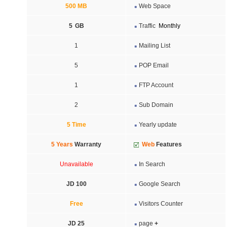
5
00
MB
Web Space
5
GB
Traffic
Monthly
1
Mailing List
5
POP Email
1
FTP Account
2
Sub Domain
5 Time
Yearly update
5 Years
Warranty
Web
Features
Unavailable
In Search
JD 100
Google Search
Free
Visitors Counter
JD 25
page
+